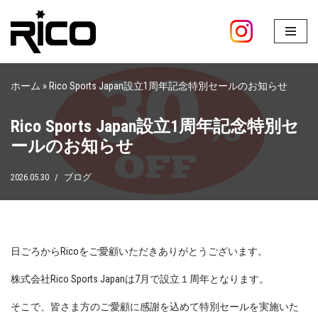
コ
ン
テ
ホーム
»
Rico Sports Japan設立1周年記念特別セールのお知らせ
ン
ツ
Rico Sports Japan設立1周年記念特別セ
へ
ールのお知らせ
ス
キ
2026.05.30
ブログ
ッ
プ
日ごろからRicoをご愛顧いただきありがとうございます。
株式会社Rico Sports Japanは7月で設立１周年となります。
そこで、皆さま方のご愛顧に感謝を込めて特別セールを実施いた